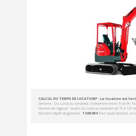
CALCUL DU TEMPS DE LOCATION* : La location est fact
Semaine : Du Lundi au Vendredi. Enlèvement entre 7h et 9h. For
Horaire de l'agence : ouvert du lundi au vendredi de 7h à 12h e
Montant dépôt de garantie :
1 500.00 €
Pour toute location, un 