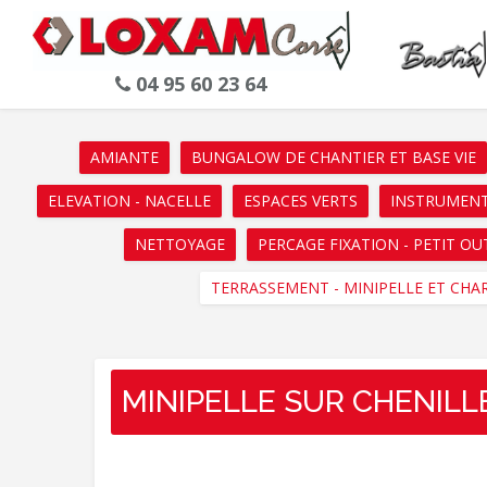
04 95 60 23 64
AMIANTE
BUNGALOW DE CHANTIER ET BASE VIE
ELEVATION - NACELLE
ESPACES VERTS
INSTRUMENT
NETTOYAGE
PERCAGE FIXATION - PETIT OU
TERRASSEMENT - MINIPELLE ET CHA
MINIPELLE SUR CHENILL