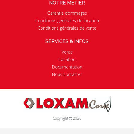
NOTRE MÉTIER
Garantie dommages
Conditions générales de location
Conditions générales de vente
SERVICES & INFOS
Vente
Location
Documentation
Nous contacter
Copyright
2026