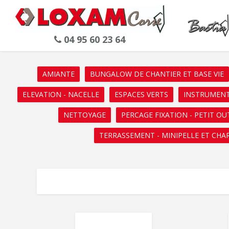
04 95 60 23 64
AMIANTE
BUNGALOW DE CHANTIER ET BASE VIE
ELEVATION - NACELLE
ESPACES VERTS
INSTRUMENT
NETTOYAGE
PERCAGE FIXATION - PETIT OU
TERRASSEMENT - MINIPELLE ET CHA