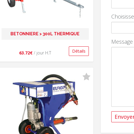
Choisiss
BETONNIERE > 300L THERMIQUE
Message
Détails
63.72€
/ jour H.T