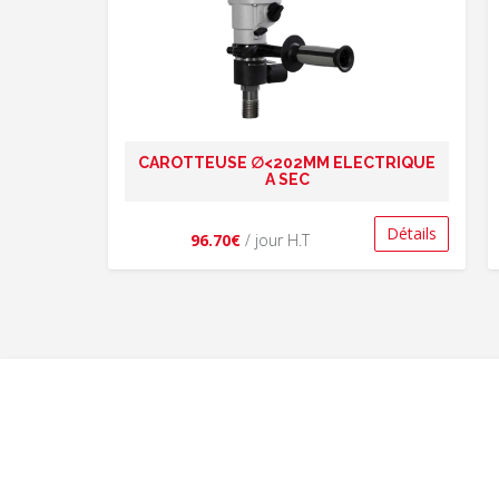
CAROTTEUSE ∅<202MM ELECTRIQUE
A SEC
Détails
96.70€
/ jour H.T