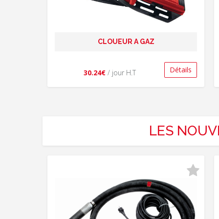
CLOUEUR A GAZ
Détails
30.24€
/ jour H.T
LES NOUV