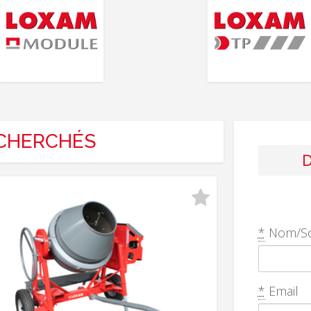
ECHERCHÉS
*
Nom/So
*
Email